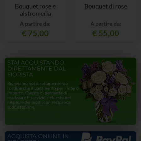
Bouquet rose e
Bouquet di rose
alstromeria
A partire da:
A partire da:
€ 75,00
€ 55,00
STAI ACQUISTANDO
DIRETTAMENTE DAL
FIORISTA
Riceviamo noi direttamente sia
l’ordine che il pagamento per l’intero
importo. Questo ci permette di
realizzare il servizio richiesto nel
migliore dei modi, con reciproca
soddisfazione.
ACQUISTA ONLINE IN