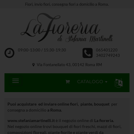
Fiori, invio fiori, consegna fiori a domicilio a Roma.
09:00-13:00 / 15:30-19:30
065401220
3402749243
Via Fontanellato 43, 00142 Roma RM
CATALOGO
Puoi acquistare ed inviare online fiori, piante, bouquet
per
consegna a domicilio
a Roma.
www.stefaniamartinelli.it
è il negozio online di
La fioreria.
Nel negozio online trovi bouquet di fiori freschi, mazzi di fiori,
composizioni floreali. piante fiorite e piante verdi da