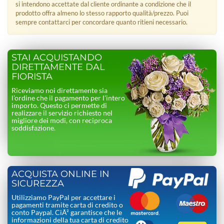
si intendono accettate dal cliente ordinante a condizione che il
prodotto offra almeno lo stesso rapporto qualità/prezzo. Puoi
sempre contattarci per concordare quanto ritieni necessario.
STAI ACQUISTANDO
DIRETTAMENTE DAL
FIORISTA
Riceviamo noi direttamente sia
l’ordine che il pagamento per l’intero
importo. Questo ci permette di
realizzare il servizio richiesto nel
migliore dei modi, con reciproca
soddisfazione.
ACQUISTA ONLINE IN
SICUREZZA
Utilizziamo PayPal per accettare i
pagamenti tramite carta di credito o
conto Paypal. CiÃ² garantisce che le
informazioni della tua carta di credito