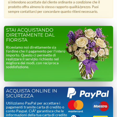
si intendono accettate dal cliente ordinante a condizione che il
prodotto offra almeno lo stesso rapporto qualità/prezzo. Puoi
sempre contattarci per concordare quanto ritieni necessario.
STAI ACQUISTANDO
DIRETTAMENTE DAL
FIORISTA
Riceviamo noi direttamente sia
l’ordine che il pagamento per l’intero
importo. Questo ci permette di
realizzare il servizio richiesto nel
migliore dei modi, con reciproca
soddisfazione.
ACQUISTA ONLINE IN
SICUREZZA
Utilizziamo PayPal per accettare i
pagamenti tramite carta di credito o
conto Paypal. CiÃ² garantisce che le
informazioni della tua carta di credito