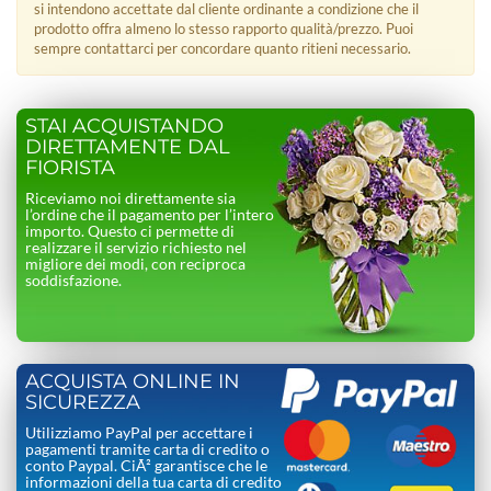
si intendono accettate dal cliente ordinante a condizione che il
prodotto offra almeno lo stesso rapporto qualità/prezzo. Puoi
sempre contattarci per concordare quanto ritieni necessario.
STAI ACQUISTANDO
DIRETTAMENTE DAL
FIORISTA
Riceviamo noi direttamente sia
l’ordine che il pagamento per l’intero
importo. Questo ci permette di
realizzare il servizio richiesto nel
migliore dei modi, con reciproca
soddisfazione.
ACQUISTA ONLINE IN
SICUREZZA
Utilizziamo PayPal per accettare i
pagamenti tramite carta di credito o
conto Paypal. CiÃ² garantisce che le
informazioni della tua carta di credito