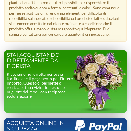
piante di qualità e faremo tutto il possibile per rispecchiare il
prodotto scelto quanto a forma, contenuti e colori. Sono comunque
permesse sostituzioni di uno o più elementi per difficoltà di
reperibilità sul mercato e deperibilità del prodotto. Tali sostituzioni
si intendono accettate dal cliente ordinante a condizione che il
prodotto offra almeno lo stesso rapporto qualità/prezzo. Puoi
sempre contattarci per concordare quanto ritieni necessario.
STAI ACQUISTANDO
DIRETTAMENTE DAL
FIORISTA
Riceviamo noi direttamente sia
l’ordine che il pagamento per l’intero
importo. Questo ci permette di
realizzare il servizio richiesto nel
migliore dei modi, con reciproca
soddisfazione.
ACQUISTA ONLINE IN
SICUREZZA