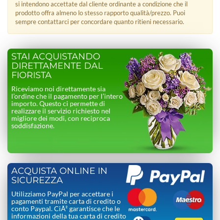
si intendono accettate dal cliente ordinante a condizione che il
prodotto offra almeno lo stesso rapporto qualità/prezzo. Puoi
sempre contattarci per concordare quanto ritieni necessario.
STAI ACQUISTANDO
DIRETTAMENTE DAL
FIORISTA
Riceviamo noi direttamente sia
l’ordine che il pagamento per l’intero
importo. Questo ci permette di
realizzare il servizio richiesto nel
migliore dei modi, con reciproca
soddisfazione.
ACQUISTA ONLINE IN
SICUREZZA
Utilizziamo PayPal per accettare i
pagamenti tramite carta di credito o
conto Paypal. CiÃ² garantisce che le
informazioni della tua carta di credito