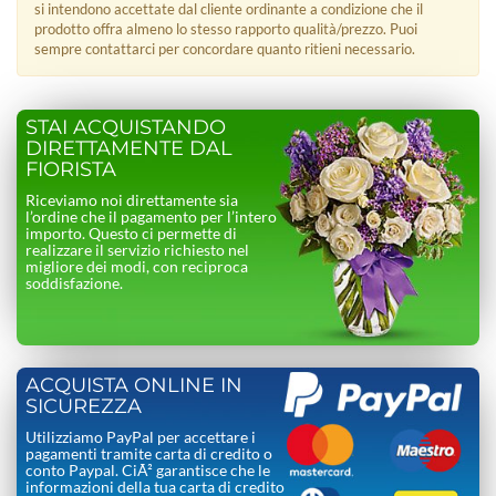
si intendono accettate dal cliente ordinante a condizione che il
prodotto offra almeno lo stesso rapporto qualità/prezzo. Puoi
sempre contattarci per concordare quanto ritieni necessario.
STAI ACQUISTANDO
DIRETTAMENTE DAL
FIORISTA
Riceviamo noi direttamente sia
l’ordine che il pagamento per l’intero
importo. Questo ci permette di
realizzare il servizio richiesto nel
migliore dei modi, con reciproca
soddisfazione.
ACQUISTA ONLINE IN
SICUREZZA
Utilizziamo PayPal per accettare i
pagamenti tramite carta di credito o
conto Paypal. CiÃ² garantisce che le
informazioni della tua carta di credito