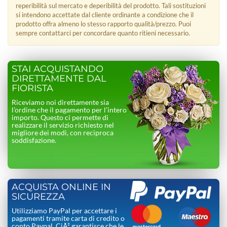
reperibilità sul mercato e deperibilità del prodotto. Tali sostituzioni
si intendono accettate dal cliente ordinante a condizione che il
prodotto offra almeno lo stesso rapporto qualità/prezzo. Puoi
sempre contattarci per concordare quanto ritieni necessario.
STAI ACQUISTANDO
DIRETTAMENTE DAL
FIORISTA
Riceviamo noi direttamente sia
l’ordine che il pagamento per l’intero
importo. Questo ci permette di
realizzare il servizio richiesto nel
migliore dei modi, con reciproca
soddisfazione.
ACQUISTA ONLINE IN
SICUREZZA
Utilizziamo PayPal per accettare i
pagamenti tramite carta di credito o
conto Paypal. CiÃ² garantisce che le