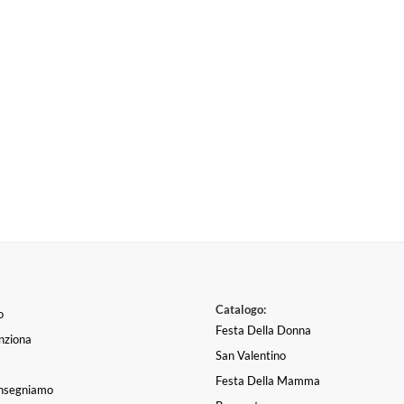
Catalogo:
o
Festa Della Donna
nziona
San Valentino
Festa Della Mamma
nsegniamo