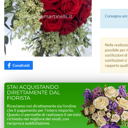
Consegna anch
Nella realizza
possibile per 
sostituzioni di
sostituzioni s
Condividi
rapporto quali
STAI ACQUISTANDO
DIRETTAMENTE DAL
FIORISTA
Riceviamo noi direttamente sia l’ordine
che il pagamento per l’intero importo.
Questo ci permette di realizzare il servizio
richiesto nel migliore dei modi, con
reciproca soddisfazione.